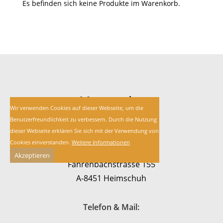
Es befinden sich keine Produkte im Warenkorb.
Kontakt
Wir verwenden Cookies auf dieser Webseite, um die
Benutzerfreundlichkeit zu verbessern. Durch die Nutzung
dieser Webseite erklären Sie sich mit der Verwendung von
Weingut Schatz
Cookies einverstanden.
Weitere Informationen
Akzeptieren
Fahrenbachstrasse 155
A-8451 Heimschuh
Telefon & Mail: